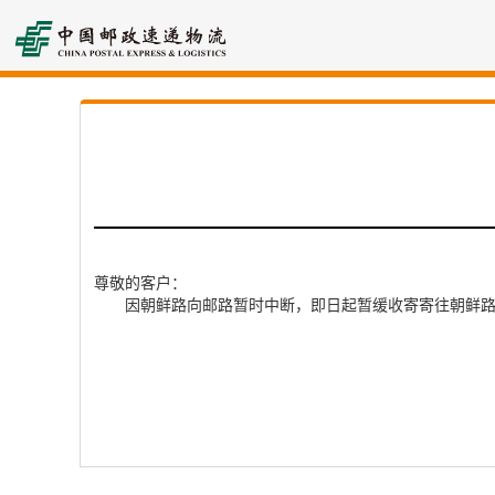
尊敬的客户：                                             

       因朝鲜路向邮路暂时中断，即日起暂缓收寄寄往朝鲜路向的各类邮件，具体恢复时间将另行通知。由此给您带来的不便，敬请谅解，感谢您的理解与支持。
